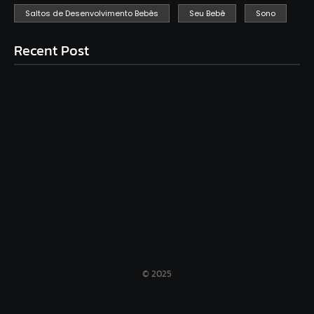
Saltos de Desenvolvimento Bebês
Seu Bebê
Sono
Recent Post
Birras infantis: Estratégias para lidar com crises de
comportamento
Além da maternidade: Redescubra sua identidade e
cultive seus desejos
Rede de apoio: por que toda mãe precisa e como
construir a sua
© 2025