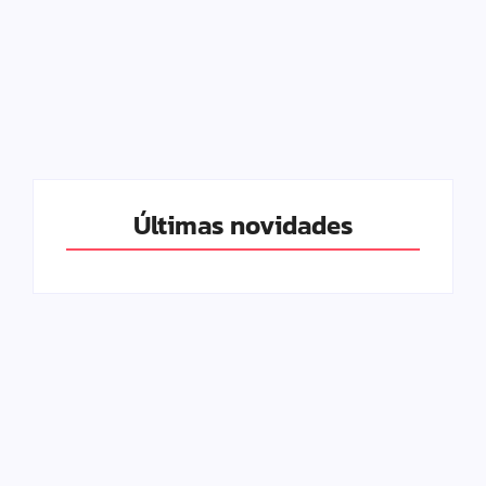
Birras infantis:
Além da maternidade:
Estratégias para lidar
Redescubra sua
com crises de
identidade e cultive seus
comportamento
desejos
Últimas novidades
Rede de apoio: por que
Quantos Saltos de
toda mãe precisa e como
Desenvolvimento tem o