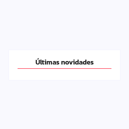
Birras infantis:
Além da maternidade:
Estratégias para lidar
Redescubra sua
com crises de
identidade e cultive seus
comportamento
desejos
Últimas novidades
Rede de apoio: por que
Quantos Saltos de
toda mãe precisa e como
Desenvolvimento tem o