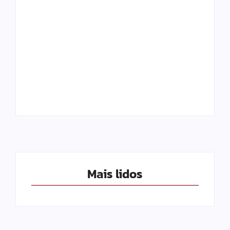
sua identidade e cultive seus
desejos
Rede de apoio: por que toda mãe
precisa e como construir a sua
Mais lidos