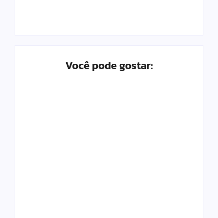
Você pode gostar:
Birras infantis: Estratégias para
lidar com crises de
comportamento
Além da maternidade: Redescubra