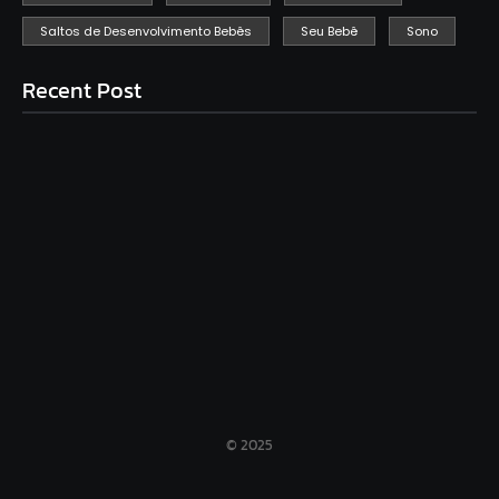
Saltos de Desenvolvimento Bebês
Seu Bebê
Sono
Recent Post
Birras infantis: Estratégias para lidar com crises de
comportamento
Além da maternidade: Redescubra sua identidade e
cultive seus desejos
Rede de apoio: por que toda mãe precisa e como
construir a sua
© 2025